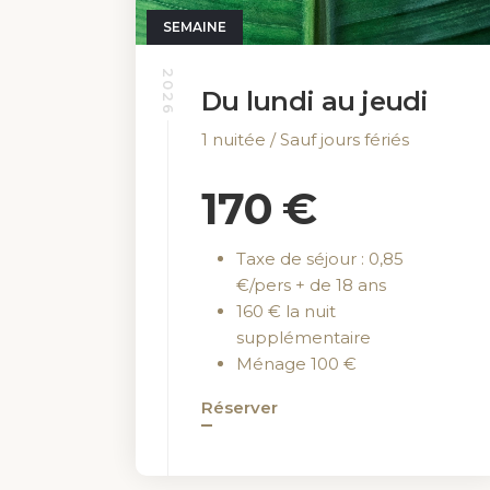
SEMAINE
2026
Du lundi au jeudi
1 nuitée / Sauf jours fériés
170 €
Taxe de séjour : 0,85
€/pers + de 18 ans
160 € la nuit
supplémentaire
Ménage 100 €
CONTACT
Réserver
29 rue de la Porte Dunoise
28220 La Ferté-Villeneuil.